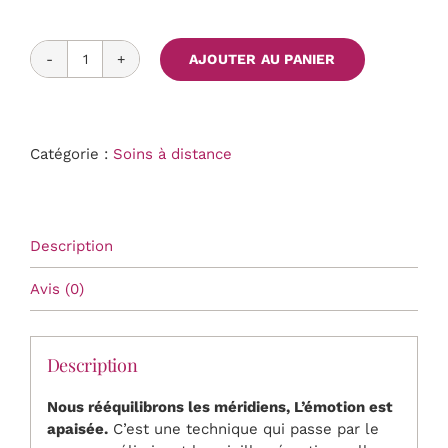
AJOUTER AU PANIER
quantité
de
Séance
EFT
Catégorie :
Soins à distance
en
visioconférence
Description
Avis (0)
Description
Nous rééquilibrons les méridiens, L’émotion est
apaisée.
C’est une technique qui passe par le