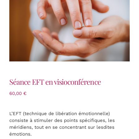
INITIATION & FORMATION
Lectures Akashiques
Tarifs
CONTACT
Séance EFT en visioconférence
Panier
60,00
€
L’EFT (technique de libération émotionnelle)
consiste à stimuler des points spécifiques, les
méridiens, tout en se concentrant sur lesdites
émotions.