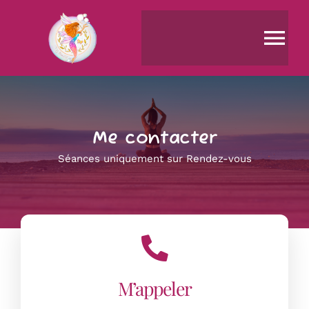
Passer
au
contenu
Tog
Nav
ACCUEIL
A PROPOS
Me contacter
Séances uniquement sur Rendez-vous
Déroulement d’une séance
EFT
INITIATION & FORMATION
M’appeler