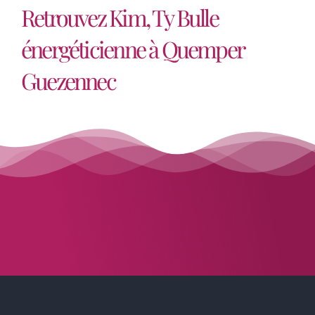
Mélanie
,
Avis vérifié
Retrouvez Kim, Ty Bulle
énergéticienne à Quemper
Guezennec