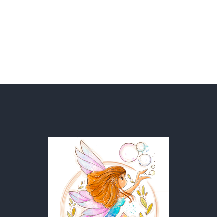
INITIATION & FORMATION
Lectures Akashiques
Tarifs
CONTACT
Panier