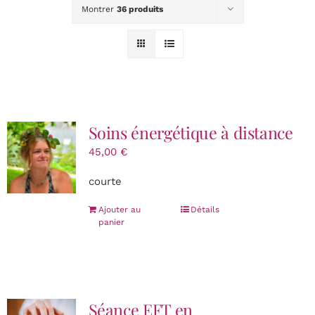
INITIATION & FORMATION
Montrer
36 produits
Lectures Akashiques
Tarifs
Soins énergétique à distance
CONTACT
45,00
€
courte
Panier
Ajouter au
Détails
panier
Séance EFT en