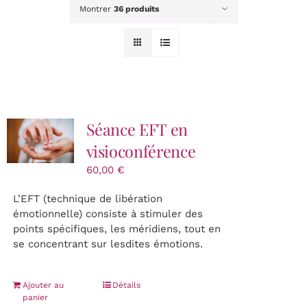
INITIATION & FORMATION
Montrer
36 produits
Lectures Akashiques
Tarifs
Séance EFT en
CONTACT
visioconférence
60,00
€
Panier
L’EFT (technique de libération
émotionnelle) consiste à stimuler des
points spécifiques, les méridiens, tout en
se concentrant sur lesdites émotions.
Ajouter au
Détails
panier