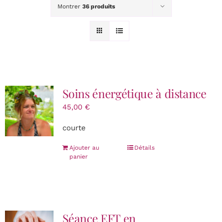
INITIATION & FORMATION
Montrer
36 produits
Lectures Akashiques
Tarifs
Soins énergétique à distance
CONTACT
45,00
€
courte
Panier
Ajouter au
Détails
panier
Séance EFT en